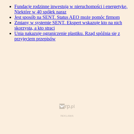
Fundacje rodzinne inwestują w nieruchomości i energetykę.
Niektóre w 40 spółek naraz
Jest sposób na SENT. Status AEO może pomóc firmom
Zmiany w systemie SENT. Ekspert wskazuje kto na nich
skorzysta, a kto straci
Unia nakazuje ograniczenie plastiku. Rząd spóźnia się z
przyjęciem przepisów