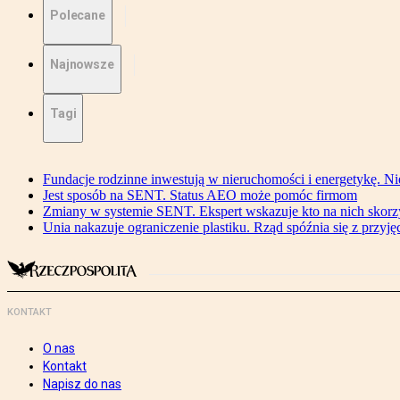
Polecane
Najnowsze
Tagi
Fundacje rodzinne inwestują w nieruchomości i energetykę. Ni
Jest sposób na SENT. Status AEO może pomóc firmom
Zmiany w systemie SENT. Ekspert wskazuje kto na nich skorzys
Unia nakazuje ograniczenie plastiku. Rząd spóźnia się z przyj
KONTAKT
O nas
Kontakt
Napisz do nas