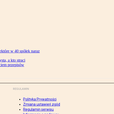
ektóre w 40 spółek naraz
ta, a kto straci
ęciem przepisów
REGULAMIN
Polityka Prywatności
Zmiana ustawień zgód
Regulamin serwisu