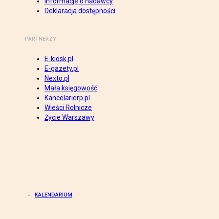
Informacje o nadawcy
Deklaracja dostępności
PARTNERZY
E-kiosk.pl
E-gazety.pl
Nexto.pl
Mała księgowość
Kancelarierp.pl
Wieści Rolnicze
Życie Warszawy
KALENDARIUM