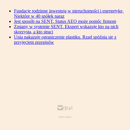
Fundacje rodzinne inwestują w nieruchomości i energetykę.
Niektóre w 40 spółek naraz
Jest sposób na SENT. Status AEO może pomóc firmom
Zmiany w systemie SENT. Ekspert wskazuje kto na nich
skorzysta, a kto straci
Unia nakazuje ograniczenie plastiku. Rząd spóźnia się z
przyjęciem przepisów