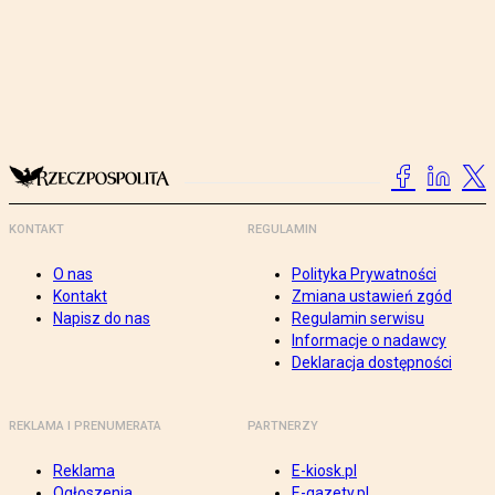
KONTAKT
REGULAMIN
O nas
Polityka Prywatności
Kontakt
Zmiana ustawień zgód
Napisz do nas
Regulamin serwisu
Informacje o nadawcy
Deklaracja dostępności
REKLAMA I PRENUMERATA
PARTNERZY
Reklama
E-kiosk.pl
Ogłoszenia
E-gazety.pl