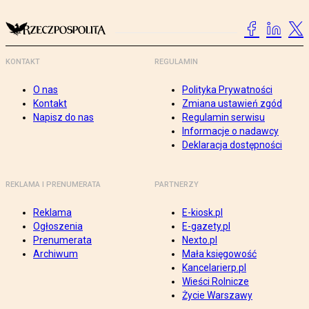
KONTAKT
REGULAMIN
O nas
Polityka Prywatności
Kontakt
Zmiana ustawień zgód
Napisz do nas
Regulamin serwisu
Informacje o nadawcy
Deklaracja dostępności
REKLAMA I PRENUMERATA
PARTNERZY
Reklama
E-kiosk.pl
Ogłoszenia
E-gazety.pl
Prenumerata
Nexto.pl
Archiwum
Mała księgowość
Kancelarierp.pl
Wieści Rolnicze
Życie Warszawy