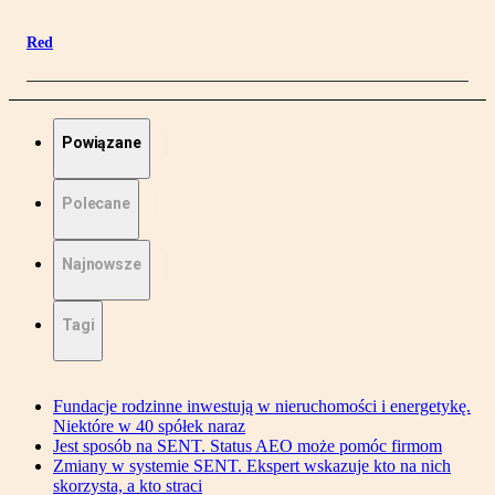
Red
Powiązane
Polecane
Najnowsze
Tagi
Fundacje rodzinne inwestują w nieruchomości i energetykę.
Niektóre w 40 spółek naraz
Jest sposób na SENT. Status AEO może pomóc firmom
Zmiany w systemie SENT. Ekspert wskazuje kto na nich
skorzysta, a kto straci