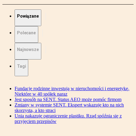
Powiązane
Polecane
Najnowsze
Tagi
Fundacje rodzinne inwestują w nieruchomości i energetykę.
Niektóre w 40 spółek naraz
Jest sposób na SENT. Status AEO może pomóc firmom
Zmiany w systemie SENT. Ekspert wskazuje kto na nich
skorzysta, a kto straci
Unia nakazuje ograniczenie plastiku. Rząd spóźnia się z
przyjęciem przepisów