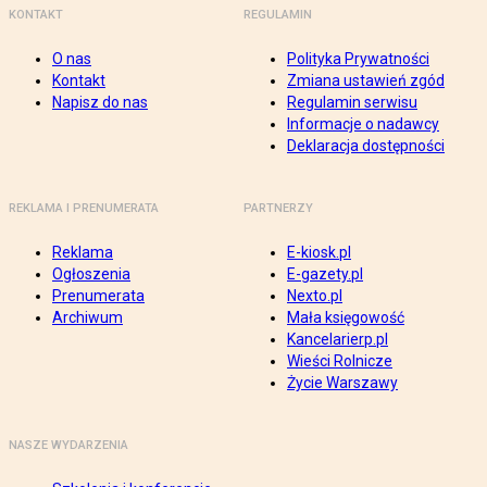
KONTAKT
REGULAMIN
O nas
Polityka Prywatności
Kontakt
Zmiana ustawień zgód
Napisz do nas
Regulamin serwisu
Informacje o nadawcy
Deklaracja dostępności
REKLAMA I PRENUMERATA
PARTNERZY
Reklama
E-kiosk.pl
Ogłoszenia
E-gazety.pl
Prenumerata
Nexto.pl
Archiwum
Mała księgowość
Kancelarierp.pl
Wieści Rolnicze
Życie Warszawy
NASZE WYDARZENIA