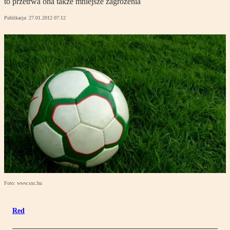
to przetrwa ona także mniejsze zagrożenia
Publikacja:
27.01.2012 07:12
Foto: www.sxc.hu
Red