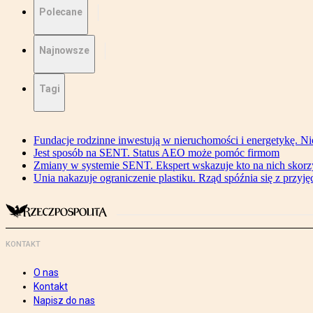
Polecane
Najnowsze
Tagi
Fundacje rodzinne inwestują w nieruchomości i energetykę. Ni
Jest sposób na SENT. Status AEO może pomóc firmom
Zmiany w systemie SENT. Ekspert wskazuje kto na nich skorzys
Unia nakazuje ograniczenie plastiku. Rząd spóźnia się z przyj
KONTAKT
O nas
Kontakt
Napisz do nas