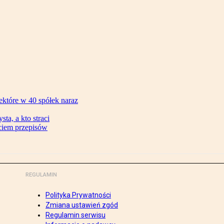
ektóre w 40 spółek naraz
ta, a kto straci
ęciem przepisów
REGULAMIN
Polityka Prywatności
Zmiana ustawień zgód
Regulamin serwisu