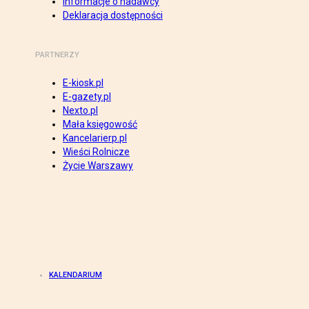
Informacje o nadawcy
Deklaracja dostępności
PARTNERZY
E-kiosk.pl
E-gazety.pl
Nexto.pl
Mała księgowość
Kancelarierp.pl
Wieści Rolnicze
Życie Warszawy
KALENDARIUM