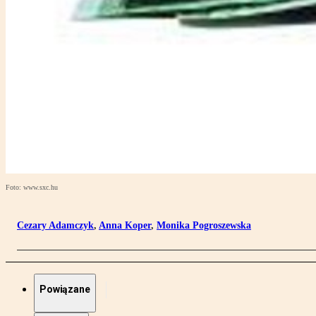
Foto: www.sxc.hu
Cezary Adamczyk
,
Anna Koper
,
Monika Pogroszewska
Powiązane