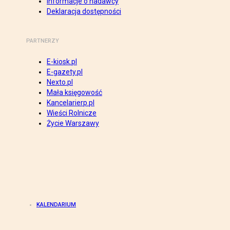
Informacje o nadawcy
Deklaracja dostępności
PARTNERZY
E-kiosk.pl
E-gazety.pl
Nexto.pl
Mała księgowość
Kancelarierp.pl
Wieści Rolnicze
Życie Warszawy
KALENDARIUM