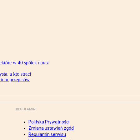
ektóre w 40 spółek naraz
ta, a kto straci
ęciem przepisów
REGULAMIN
Polityka Prywatności
Zmiana ustawień zgód
Regulamin serwisu