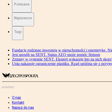
Polecane
Najnowsze
Tagi
Fundacje rodzinne inwestują w nieruchomości i energetykę. Ni
Jest sposób na SENT. Status AEO może pomóc firmom
Zmiany w systemie SENT. Ekspert wskazuje kto na nich skorzys
Unia nakazuje ograniczenie plastiku. Rząd spóźnia się z przyj
KONTAKT
O nas
Kontakt
Napisz do nas