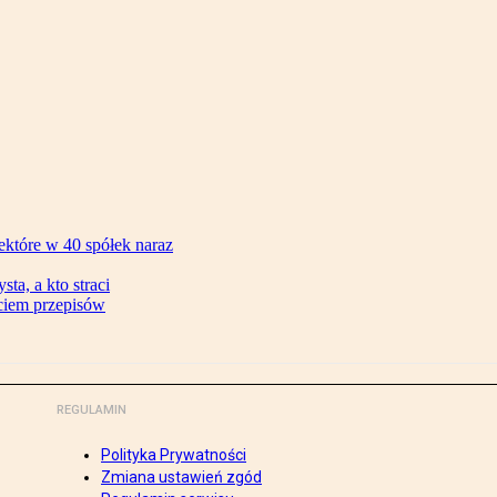
ektóre w 40 spółek naraz
ta, a kto straci
ęciem przepisów
REGULAMIN
Polityka Prywatności
Zmiana ustawień zgód