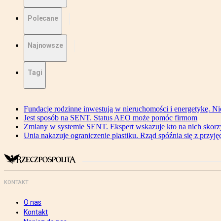
Polecane
Najnowsze
Tagi
Fundacje rodzinne inwestują w nieruchomości i energetykę. Ni
Jest sposób na SENT. Status AEO może pomóc firmom
Zmiany w systemie SENT. Ekspert wskazuje kto na nich skorzys
Unia nakazuje ograniczenie plastiku. Rząd spóźnia się z przyj
KONTAKT
O nas
Kontakt