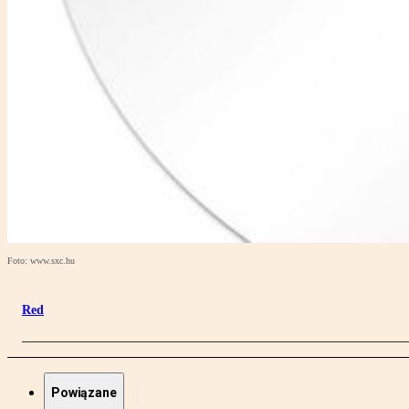
Foto: www.sxc.hu
Red
Powiązane