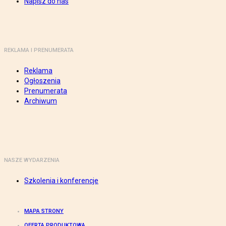
Napisz do nas
REKLAMA I PRENUMERATA
Reklama
Ogłoszenia
Prenumerata
Archiwum
NASZE WYDARZENIA
Szkolenia i konferencje
MAPA STRONY
OFERTA PRODUKTOWA