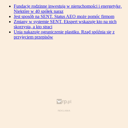
Fundacje rodzinne inwestują w nieruchomości i energetykę.
Niektóre w 40 spółek naraz
Jest sposób na SENT. Status AEO może pomóc firmom
Zmiany w systemie SENT. Ekspert wskazuje kto na nich
skorzysta, a kto straci
Unia nakazuje ograniczenie plastiku. Rząd spóźnia się z
przyjęciem przepisów