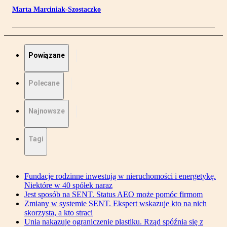
Marta Marciniak-Szostaczko
Powiązane
Polecane
Najnowsze
Tagi
Fundacje rodzinne inwestują w nieruchomości i energetykę.
Niektóre w 40 spółek naraz
Jest sposób na SENT. Status AEO może pomóc firmom
Zmiany w systemie SENT. Ekspert wskazuje kto na nich
skorzysta, a kto straci
Unia nakazuje ograniczenie plastiku. Rząd spóźnia się z