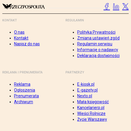
KONTAKT
REGULAMIN
O nas
Polityka Prywatności
Kontakt
Zmiana ustawień zgód
Napisz do nas
Regulamin serwisu
Informacje o nadawcy
Deklaracja dostępności
REKLAMA I PRENUMERATA
PARTNERZY
Reklama
E-kiosk.pl
Ogłoszenia
E-gazety.pl
Prenumerata
Nexto.pl
Archiwum
Mała księgowość
Kancelarierp.pl
Wieści Rolnicze
Życie Warszawy