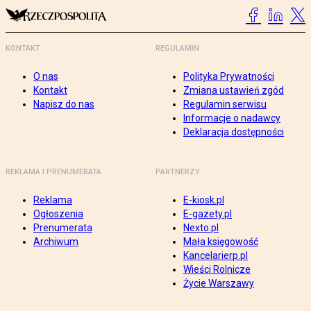
KONTAKT
REGULAMIN
O nas
Polityka Prywatności
Kontakt
Zmiana ustawień zgód
Napisz do nas
Regulamin serwisu
Informacje o nadawcy
Deklaracja dostępności
REKLAMA I PRENUMERATA
PARTNERZY
Reklama
E-kiosk.pl
Ogłoszenia
E-gazety.pl
Prenumerata
Nexto.pl
Archiwum
Mała księgowość
Kancelarierp.pl
Wieści Rolnicze
Życie Warszawy