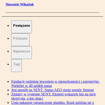
Sławomir Wikariak
Powiązane
Polecane
Najnowsze
Tagi
Fundacje rodzinne inwestują w nieruchomości i energetykę.
Niektóre w 40 spółek naraz
Jest sposób na SENT. Status AEO może pomóc firmom
Zmiany w systemie SENT. Ekspert wskazuje kto na nich
skorzysta, a kto straci
Unia nakazuje ograniczenie plastiku. Rząd spóźnia się z