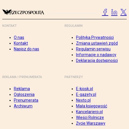
KONTAKT
REGULAMIN
O nas
Polityka Prywatności
Kontakt
Zmiana ustawień zgód
Napisz do nas
Regulamin serwisu
Informacje o nadawcy
Deklaracja dostępności
REKLAMA I PRENUMERATA
PARTNERZY
Reklama
E-kiosk.pl
Ogłoszenia
E-gazety.pl
Prenumerata
Nexto.pl
Archiwum
Mała księgowość
Kancelarierp.pl
Wieści Rolnicze
Życie Warszawy