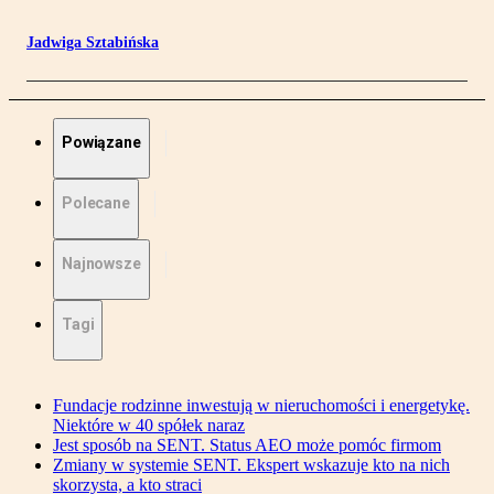
Jadwiga Sztabińska
Powiązane
Polecane
Najnowsze
Tagi
Fundacje rodzinne inwestują w nieruchomości i energetykę.
Niektóre w 40 spółek naraz
Jest sposób na SENT. Status AEO może pomóc firmom
Zmiany w systemie SENT. Ekspert wskazuje kto na nich
skorzysta, a kto straci