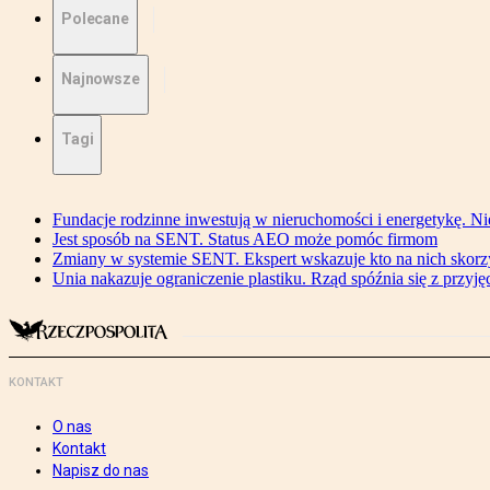
Polecane
Najnowsze
Tagi
Fundacje rodzinne inwestują w nieruchomości i energetykę. Ni
Jest sposób na SENT. Status AEO może pomóc firmom
Zmiany w systemie SENT. Ekspert wskazuje kto na nich skorzys
Unia nakazuje ograniczenie plastiku. Rząd spóźnia się z przyj
KONTAKT
O nas
Kontakt
Napisz do nas