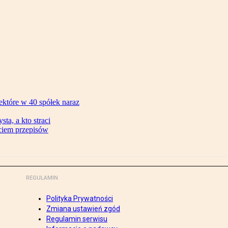
ektóre w 40 spółek naraz
ta, a kto straci
ęciem przepisów
REGULAMIN
Polityka Prywatności
Zmiana ustawień zgód
Regulamin serwisu