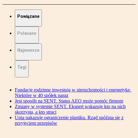
Powiązane
Polecane
Najnowsze
Tagi
Fundacje rodzinne inwestują w nieruchomości i energetykę.
Niektóre w 40 spółek naraz
Jest sposób na SENT. Status AEO może pomóc firmom
Zmiany w systemie SENT. Ekspert wskazuje kto na nich
skorzysta, a kto straci
Unia nakazuje ograniczenie plastiku. Rząd spóźnia się z
przyjęciem przepisów