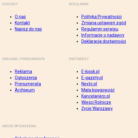
KONTAKT
REGULAMIN
O nas
Polityka Prywatności
Kontakt
Zmiana ustawień zgód
Napisz do nas
Regulamin serwisu
Informacje o nadawcy
Deklaracja dostępności
REKLAMA I PRENUMERATA
PARTNERZY
Reklama
E-kiosk.pl
Ogłoszenia
E-gazety.pl
Prenumerata
Nexto.pl
Archiwum
Mała księgowość
Kancelarierp.pl
Wieści Rolnicze
Życie Warszawy
NASZE WYDARZENIA