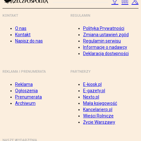
KONTAKT
REGULAMIN
O nas
Polityka Prywatności
Kontakt
Zmiana ustawień zgód
Napisz do nas
Regulamin serwisu
Informacje o nadawcy
Deklaracja dostępności
REKLAMA I PRENUMERATA
PARTNERZY
Reklama
E-kiosk.pl
Ogłoszenia
E-gazety.pl
Prenumerata
Nexto.pl
Archiwum
Mała księgowość
Kancelarierp.pl
Wieści Rolnicze
Życie Warszawy
NASZE WYDARZENIA