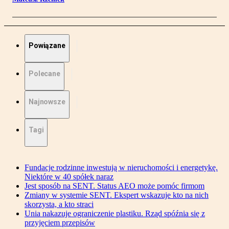
Powiązane
Polecane
Najnowsze
Tagi
Fundacje rodzinne inwestują w nieruchomości i energetykę.
Niektóre w 40 spółek naraz
Jest sposób na SENT. Status AEO może pomóc firmom
Zmiany w systemie SENT. Ekspert wskazuje kto na nich
skorzysta, a kto straci
Unia nakazuje ograniczenie plastiku. Rząd spóźnia się z
przyjęciem przepisów