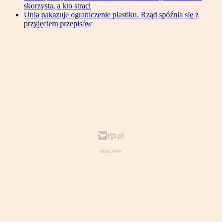
skorzysta, a kto straci
Unia nakazuje ograniczenie plastiku. Rząd spóźnia się z
przyjęciem przepisów