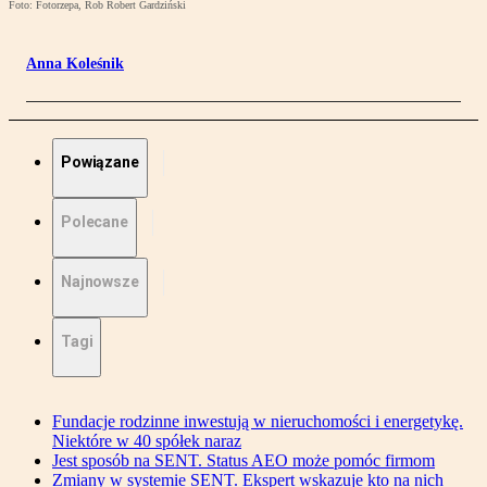
Foto: Fotorzepa, Rob Robert Gardziński
Anna Koleśnik
Powiązane
Polecane
Najnowsze
Tagi
Fundacje rodzinne inwestują w nieruchomości i energetykę.
Niektóre w 40 spółek naraz
Jest sposób na SENT. Status AEO może pomóc firmom
Zmiany w systemie SENT. Ekspert wskazuje kto na nich