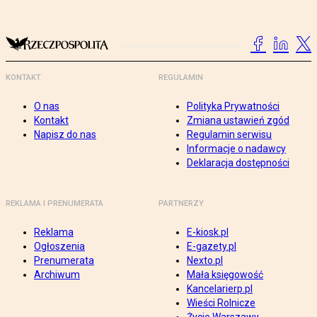
KONTAKT
REGULAMIN
O nas
Polityka Prywatności
Kontakt
Zmiana ustawień zgód
Napisz do nas
Regulamin serwisu
Informacje o nadawcy
Deklaracja dostępności
REKLAMA I PRENUMERATA
PARTNERZY
Reklama
E-kiosk.pl
Ogłoszenia
E-gazety.pl
Prenumerata
Nexto.pl
Archiwum
Mała księgowość
Kancelarierp.pl
Wieści Rolnicze