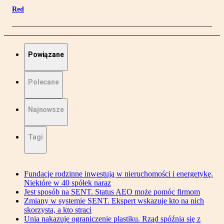
Red
Powiązane
Polecane
Najnowsze
Tagi
Fundacje rodzinne inwestują w nieruchomości i energetykę.
Niektóre w 40 spółek naraz
Jest sposób na SENT. Status AEO może pomóc firmom
Zmiany w systemie SENT. Ekspert wskazuje kto na nich
skorzysta, a kto straci
Unia nakazuje ograniczenie plastiku. Rząd spóźnia się z