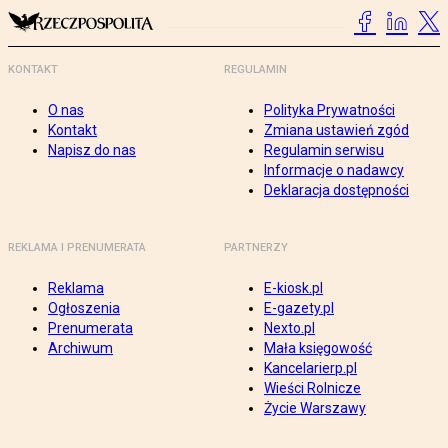
KONTAKT
REGULAMIN
O nas
Polityka Prywatności
Kontakt
Zmiana ustawień zgód
Napisz do nas
Regulamin serwisu
Informacje o nadawcy
Deklaracja dostępności
REKLAMA I PRENUMERATA
PARTNERZY
Reklama
E-kiosk.pl
Ogłoszenia
E-gazety.pl
Prenumerata
Nexto.pl
Archiwum
Mała księgowość
Kancelarierp.pl
Wieści Rolnicze
Życie Warszawy