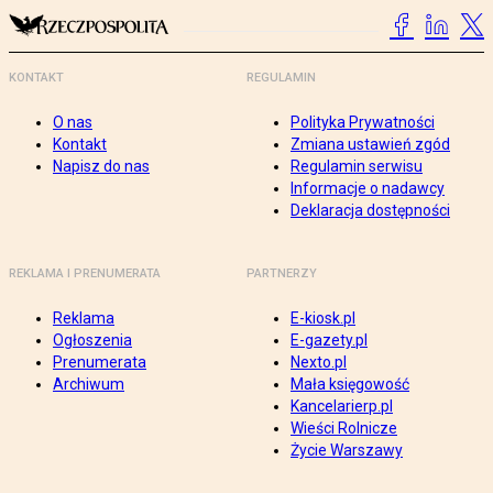
KONTAKT
REGULAMIN
O nas
Polityka Prywatności
Kontakt
Zmiana ustawień zgód
Napisz do nas
Regulamin serwisu
Informacje o nadawcy
Deklaracja dostępności
REKLAMA I PRENUMERATA
PARTNERZY
Reklama
E-kiosk.pl
Ogłoszenia
E-gazety.pl
Prenumerata
Nexto.pl
Archiwum
Mała księgowość
Kancelarierp.pl
Wieści Rolnicze
Życie Warszawy