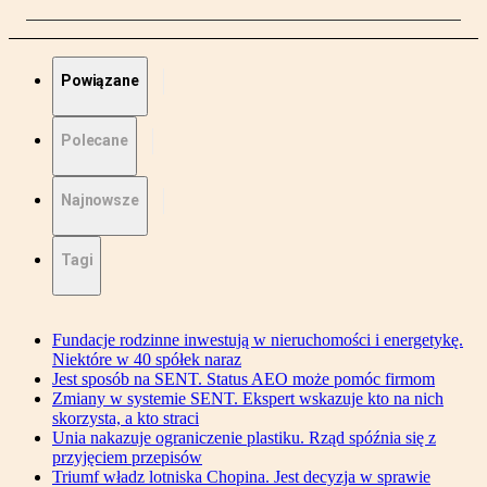
Powiązane
Polecane
Najnowsze
Tagi
Fundacje rodzinne inwestują w nieruchomości i energetykę.
Niektóre w 40 spółek naraz
Jest sposób na SENT. Status AEO może pomóc firmom
Zmiany w systemie SENT. Ekspert wskazuje kto na nich
skorzysta, a kto straci
Unia nakazuje ograniczenie plastiku. Rząd spóźnia się z
przyjęciem przepisów
Triumf władz lotniska Chopina. Jest decyzja w sprawie