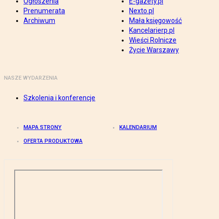
Ogłoszenia
E-gazety.pl
Prenumerata
Nexto.pl
Archiwum
Mała księgowość
Kancelarierp.pl
Wieści Rolnicze
Życie Warszawy
NASZE WYDARZENIA
Szkolenia i konferencje
MAPA STRONY
KALENDARIUM
OFERTA PRODUKTOWA