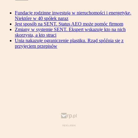
Fundacje rodzinne inwestują w nieruchomości i energetykę.
Niektóre w 40 spółek naraz
Jest sposób na SENT. Status AEO może pomóc firmom
Zmiany w systemie SENT. Ekspert wskazuje kto na nich
skorzysta, a kto straci
Unia nakazuje ograniczenie plastiku. Rząd spóźnia się z
przyjęciem przepisów