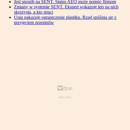
Jest sposób na SENT. Status AEO może pomóc firmom
Zmiany w systemie SENT. Ekspert wskazuje kto na nich
skorzysta, a kto straci
Unia nakazuje ograniczenie plastiku. Rząd spóźnia się z
przyjęciem przepisów