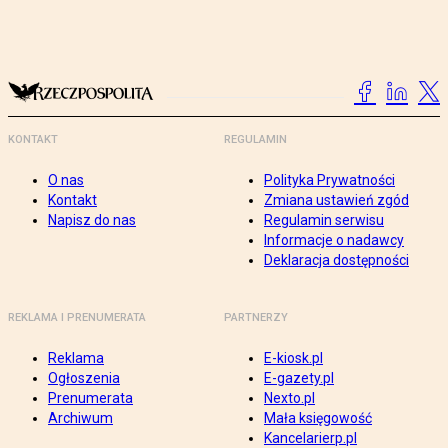
KONTAKT
REGULAMIN
O nas
Polityka Prywatności
Kontakt
Zmiana ustawień zgód
Napisz do nas
Regulamin serwisu
Informacje o nadawcy
Deklaracja dostępności
REKLAMA I PRENUMERATA
PARTNERZY
Reklama
E-kiosk.pl
Ogłoszenia
E-gazety.pl
Prenumerata
Nexto.pl
Archiwum
Mała księgowość
Kancelarierp.pl