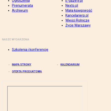
Ogłoszenia
E-gazety.pl
Prenumerata
Nexto.pl
Archiwum
Mała księgowość
Kancelarierp.pl
Wieści Rolnicze
Życie Warszawy
NASZE WYDARZENIA
Szkolenia i konferencje
MAPA STRONY
KALENDARIUM
OFERTA PRODUKTOWA