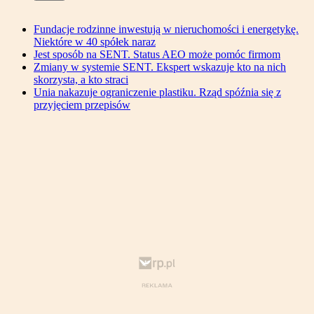
Fundacje rodzinne inwestują w nieruchomości i energetykę.
Niektóre w 40 spółek naraz
Jest sposób na SENT. Status AEO może pomóc firmom
Zmiany w systemie SENT. Ekspert wskazuje kto na nich
skorzysta, a kto straci
Unia nakazuje ograniczenie plastiku. Rząd spóźnia się z
przyjęciem przepisów