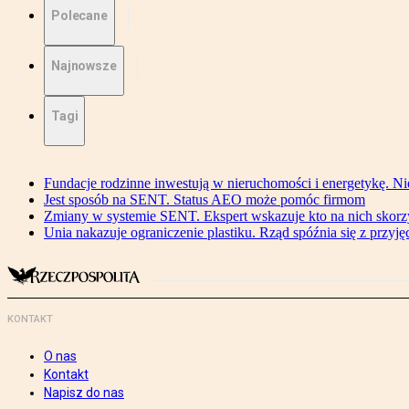
Polecane
Najnowsze
Tagi
Fundacje rodzinne inwestują w nieruchomości i energetykę. Ni
Jest sposób na SENT. Status AEO może pomóc firmom
Zmiany w systemie SENT. Ekspert wskazuje kto na nich skorzys
Unia nakazuje ograniczenie plastiku. Rząd spóźnia się z przyj
KONTAKT
O nas
Kontakt
Napisz do nas