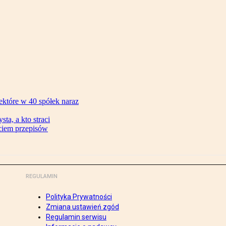
ektóre w 40 spółek naraz
ta, a kto straci
ęciem przepisów
REGULAMIN
Polityka Prywatności
Zmiana ustawień zgód
Regulamin serwisu