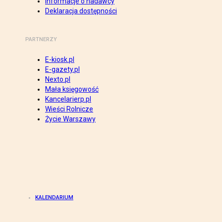
Informacje o nadawcy
Deklaracja dostępności
PARTNERZY
E-kiosk.pl
E-gazety.pl
Nexto.pl
Mała księgowość
Kancelarierp.pl
Wieści Rolnicze
Życie Warszawy
KALENDARIUM