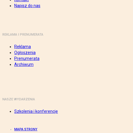
Napisz do nas
REKLAMA I PRENUMERATA
Reklama
Ogłoszenia
Prenumerata
Archiwum
NASZE WYDARZENIA
Szkolenia i konferencje
MAPA STRONY