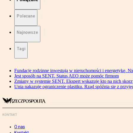
Polecane
Najnowsze
Tagi
Fundacje rodzinne inwestują w nieruchomości i energetykę. Ni
Jest sposób na SENT. Status AEO może pomóc firmom
Zmiany w systemie SENT. Ekspert wskazuje kto na nich skorzys
Unia nakazuje ograniczenie plastiku. Rząd spóźnia się z przyj
KONTAKT
O nas
Kontakt