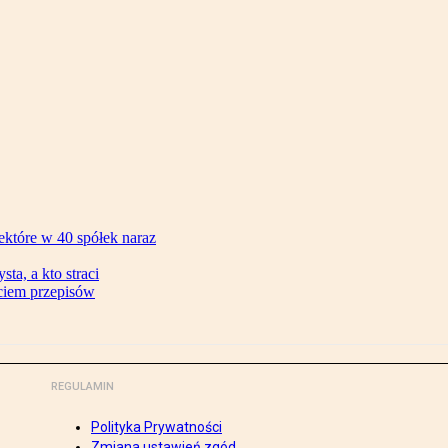
ektóre w 40 spółek naraz
ta, a kto straci
ęciem przepisów
REGULAMIN
Polityka Prywatności
Zmiana ustawień zgód