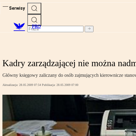
Serwisy
PRO
Kadry zarządzającej nie można nadm
Główny księgowy zaliczany do osób zajmujących kierownicze stanow
Aktualizacja:
28.05.2009 07:54
Publikacja:
28.05.2009 07:00