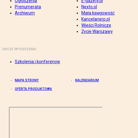
Ogłoszenia
E-gazety.pl
Prenumerata
Nexto.pl
Archiwum
Mała księgowość
Kancelarierp.pl
Wieści Rolnicze
Życie Warszawy
NASZE WYDARZENIA
Szkolenia i konferencje
MAPA STRONY
KALENDARIUM
OFERTA PRODUKTOWA