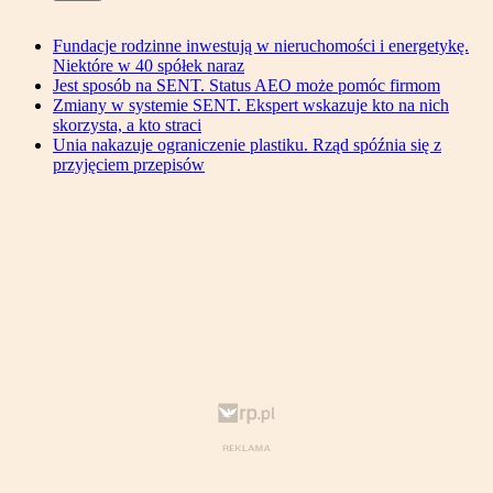
Fundacje rodzinne inwestują w nieruchomości i energetykę.
Niektóre w 40 spółek naraz
Jest sposób na SENT. Status AEO może pomóc firmom
Zmiany w systemie SENT. Ekspert wskazuje kto na nich
skorzysta, a kto straci
Unia nakazuje ograniczenie plastiku. Rząd spóźnia się z
przyjęciem przepisów