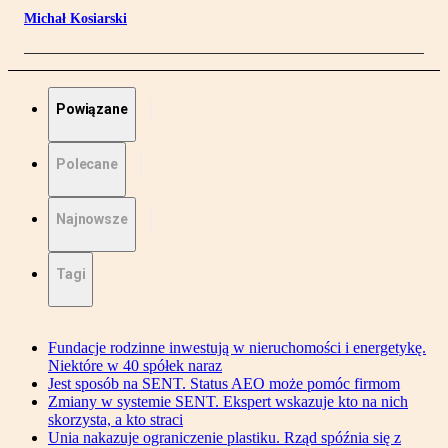
Michał Kosiarski
Powiązane
Polecane
Najnowsze
Tagi
Fundacje rodzinne inwestują w nieruchomości i energetykę.
Niektóre w 40 spółek naraz
Jest sposób na SENT. Status AEO może pomóc firmom
Zmiany w systemie SENT. Ekspert wskazuje kto na nich
skorzysta, a kto straci
Unia nakazuje ograniczenie plastiku. Rząd spóźnia się z