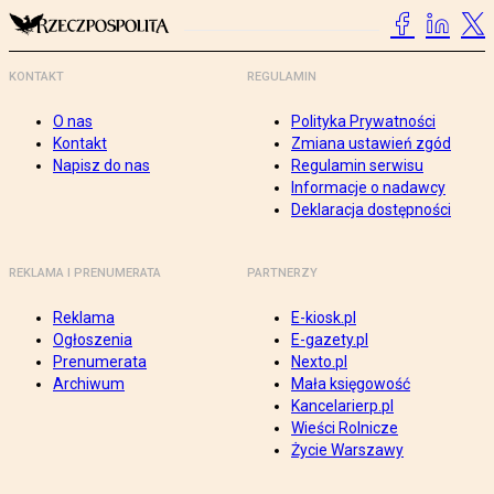
KONTAKT
REGULAMIN
O nas
Polityka Prywatności
Kontakt
Zmiana ustawień zgód
Napisz do nas
Regulamin serwisu
Informacje o nadawcy
Deklaracja dostępności
REKLAMA I PRENUMERATA
PARTNERZY
Reklama
E-kiosk.pl
Ogłoszenia
E-gazety.pl
Prenumerata
Nexto.pl
Archiwum
Mała księgowość
Kancelarierp.pl
Wieści Rolnicze
Życie Warszawy