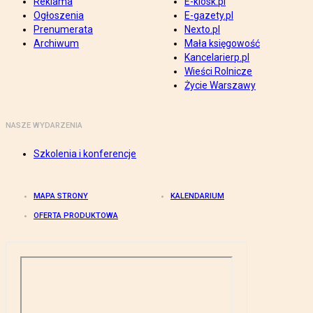
Reklama
E-kiosk.pl
Ogłoszenia
E-gazety.pl
Prenumerata
Nexto.pl
Archiwum
Mała księgowość
Kancelarierp.pl
Wieści Rolnicze
Życie Warszawy
NASZE WYDARZENIA
Szkolenia i konferencje
MAPA STRONY
KALENDARIUM
OFERTA PRODUKTOWA