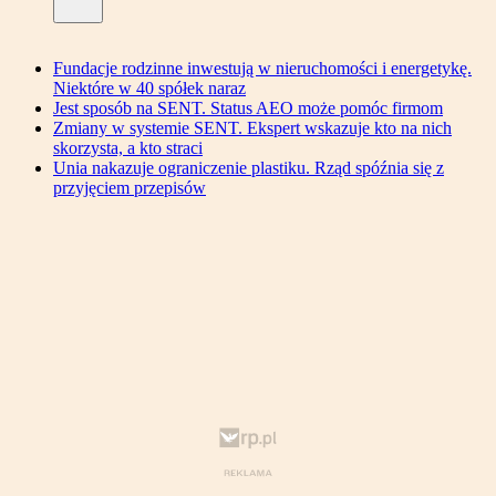
Fundacje rodzinne inwestują w nieruchomości i energetykę.
Niektóre w 40 spółek naraz
Jest sposób na SENT. Status AEO może pomóc firmom
Zmiany w systemie SENT. Ekspert wskazuje kto na nich
skorzysta, a kto straci
Unia nakazuje ograniczenie plastiku. Rząd spóźnia się z
przyjęciem przepisów