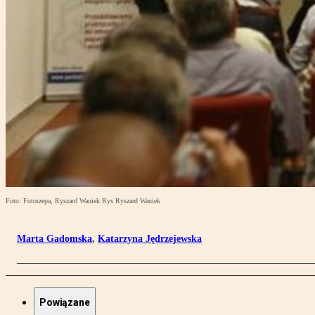
Foto: Fotorzepa, Ryszard Waniek Rys Ryszard Waniek
Marta Gadomska
,
Katarzyna Jędrzejewska
Powiązane