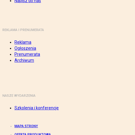
Napisz do nas
REKLAMA I PRENUMERATA
Reklama
Ogłoszenia
Prenumerata
Archiwum
NASZE WYDARZENIA
Szkolenia i konferencje
MAPA STRONY
OFERTA PRODUKTOWA