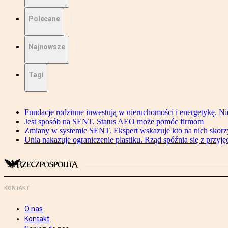
Polecane
Najnowsze
Tagi
Fundacje rodzinne inwestują w nieruchomości i energetykę. Ni
Jest sposób na SENT. Status AEO może pomóc firmom
Zmiany w systemie SENT. Ekspert wskazuje kto na nich skorzys
Unia nakazuje ograniczenie plastiku. Rząd spóźnia się z przyj
KONTAKT
O nas
Kontakt