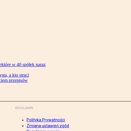
ektóre w 40 spółek naraz
ta, a kto straci
ęciem przepisów
REGULAMIN
Polityka Prywatności
Zmiana ustawień zgód