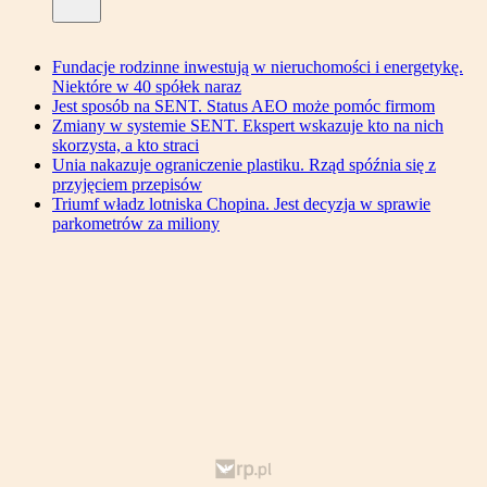
Fundacje rodzinne inwestują w nieruchomości i energetykę.
Niektóre w 40 spółek naraz
Jest sposób na SENT. Status AEO może pomóc firmom
Zmiany w systemie SENT. Ekspert wskazuje kto na nich
skorzysta, a kto straci
Unia nakazuje ograniczenie plastiku. Rząd spóźnia się z
przyjęciem przepisów
Triumf władz lotniska Chopina. Jest decyzja w sprawie
parkometrów za miliony