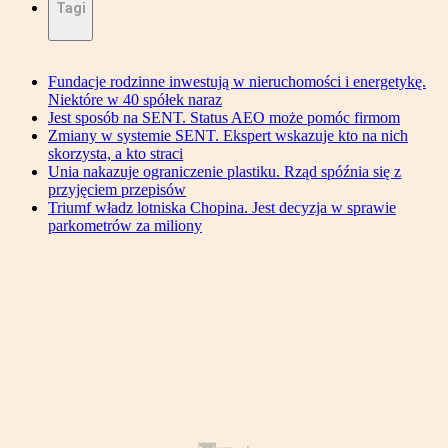
Tagi
Fundacje rodzinne inwestują w nieruchomości i energetykę.
Niektóre w 40 spółek naraz
Jest sposób na SENT. Status AEO może pomóc firmom
Zmiany w systemie SENT. Ekspert wskazuje kto na nich
skorzysta, a kto straci
Unia nakazuje ograniczenie plastiku. Rząd spóźnia się z
przyjęciem przepisów
Triumf władz lotniska Chopina. Jest decyzja w sprawie
parkometrów za miliony