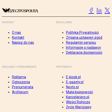
KONTAKT
REGULAMIN
O nas
Polityka Prywatności
Kontakt
Zmiana ustawień zgód
Napisz do nas
Regulamin serwisu
Informacje o nadawcy
Deklaracja dostępności
REKLAMA I PRENUMERATA
PARTNERZY
Reklama
E-kiosk.pl
Ogłoszenia
E-gazety.pl
Prenumerata
Nexto.pl
Archiwum
Mała księgowość
Kancelarierp.pl
Wieści Rolnicze
Życie Warszawy