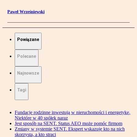
Paweł Wrześniewski
Powiązane
Polecane
Najnowsze
Tagi
Fundacje rodzinne inwestują w nieruchomości i energetykę.
Niektóre w 40 spółek naraz
Jest sposób na SENT. Status AEO może pomóc firmom
Zmiany w systemie SENT. Ekspert wskazuje kto na nich
skorzysta, a kto straci