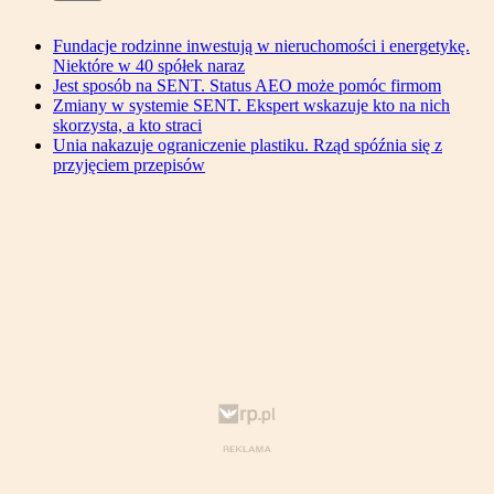
Fundacje rodzinne inwestują w nieruchomości i energetykę.
Niektóre w 40 spółek naraz
Jest sposób na SENT. Status AEO może pomóc firmom
Zmiany w systemie SENT. Ekspert wskazuje kto na nich
skorzysta, a kto straci
Unia nakazuje ograniczenie plastiku. Rząd spóźnia się z
przyjęciem przepisów