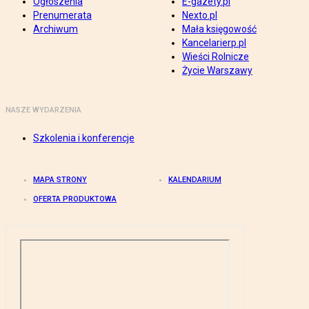
Ogłoszenia
E-gazety.pl
Prenumerata
Nexto.pl
Archiwum
Mała księgowość
Kancelarierp.pl
Wieści Rolnicze
Życie Warszawy
NASZE WYDARZENIA
Szkolenia i konferencje
MAPA STRONY
KALENDARIUM
OFERTA PRODUKTOWA