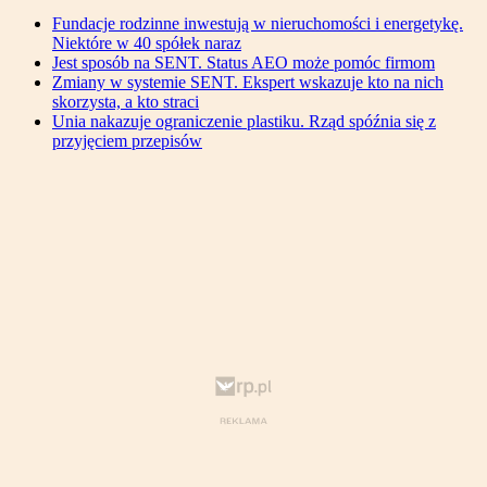
Fundacje rodzinne inwestują w nieruchomości i energetykę.
Niektóre w 40 spółek naraz
Jest sposób na SENT. Status AEO może pomóc firmom
Zmiany w systemie SENT. Ekspert wskazuje kto na nich
skorzysta, a kto straci
Unia nakazuje ograniczenie plastiku. Rząd spóźnia się z
przyjęciem przepisów