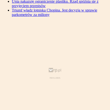
Unia nakazuje ograniczenie plastiku. Rząd spóźnia się z
przyjęciem przepisów
Triumf władz lotniska Chopina. Jest decyzja w sprawie
parkometrów za miliony