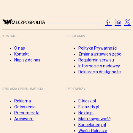
KONTAKT
REGULAMIN
O nas
Polityka Prywatności
Kontakt
Zmiana ustawień zgód
Napisz do nas
Regulamin serwisu
Informacje o nadawcy
Deklaracja dostępności
REKLAMA I PRENUMERATA
PARTNERZY
Reklama
E-kiosk.pl
Ogłoszenia
E-gazety.pl
Prenumerata
Nexto.pl
Archiwum
Mała księgowość
Kancelarierp.pl
Wieści Rolnicze