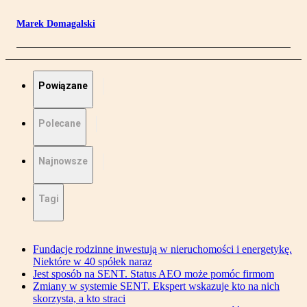
Marek Domagalski
Powiązane
Polecane
Najnowsze
Tagi
Fundacje rodzinne inwestują w nieruchomości i energetykę.
Niektóre w 40 spółek naraz
Jest sposób na SENT. Status AEO może pomóc firmom
Zmiany w systemie SENT. Ekspert wskazuje kto na nich
skorzysta, a kto straci