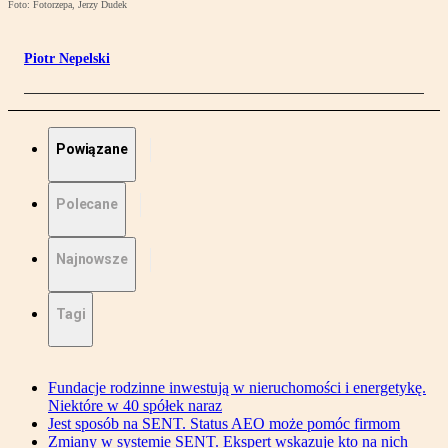
Foto: Fotorzepa, Jerzy Dudek
Piotr Nepelski
Powiązane
Polecane
Najnowsze
Tagi
Fundacje rodzinne inwestują w nieruchomości i energetykę.
Niektóre w 40 spółek naraz
Jest sposób na SENT. Status AEO może pomóc firmom
Zmiany w systemie SENT. Ekspert wskazuje kto na nich