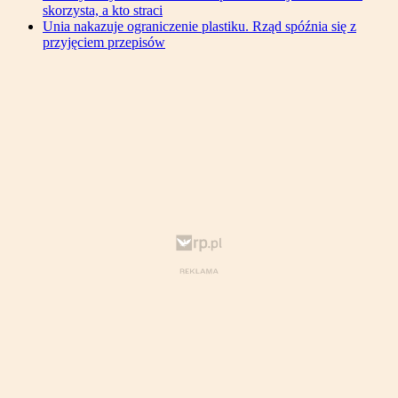
skorzysta, a kto straci
Unia nakazuje ograniczenie plastiku. Rząd spóźnia się z
przyjęciem przepisów