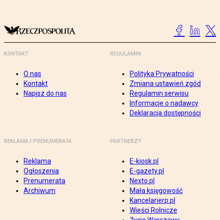
KONTAKT
REGULAMIN
O nas
Polityka Prywatności
Kontakt
Zmiana ustawień zgód
Napisz do nas
Regulamin serwisu
Informacje o nadawcy
Deklaracja dostępności
REKLAMA I PRENUMERATA
PARTNERZY
Reklama
E-kiosk.pl
Ogłoszenia
E-gazety.pl
Prenumerata
Nexto.pl
Archiwum
Mała księgowość
Kancelarierp.pl
Wieści Rolnicze