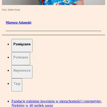
Foto: Adobe Stock
Mateusz Adamski
Powiązane
Polecane
Najnowsze
Tagi
Fundacje rodzinne inwestują w nieruchomości i energetykę.
Niektóre w 40 spółek naraz