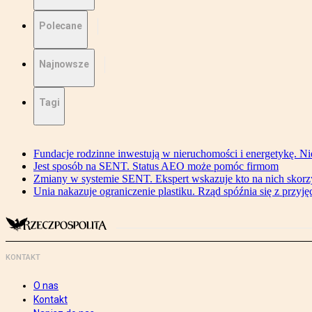
Polecane
Najnowsze
Tagi
Fundacje rodzinne inwestują w nieruchomości i energetykę. Ni
Jest sposób na SENT. Status AEO może pomóc firmom
Zmiany w systemie SENT. Ekspert wskazuje kto na nich skorzys
Unia nakazuje ograniczenie plastiku. Rząd spóźnia się z przyj
KONTAKT
O nas
Kontakt