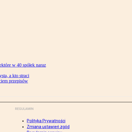
ektóre w 40 spółek naraz
ta, a kto straci
ęciem przepisów
REGULAMIN
Polityka Prywatności
Zmiana ustawień zgód