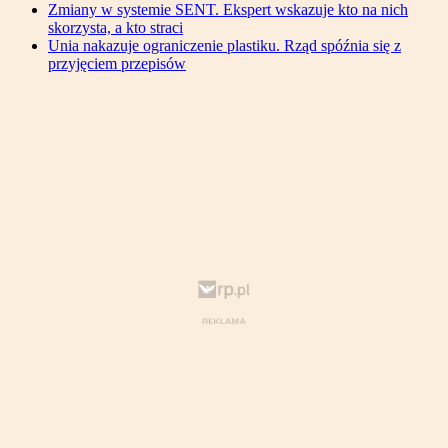
Zmiany w systemie SENT. Ekspert wskazuje kto na nich
skorzysta, a kto straci
Unia nakazuje ograniczenie plastiku. Rząd spóźnia się z
przyjęciem przepisów