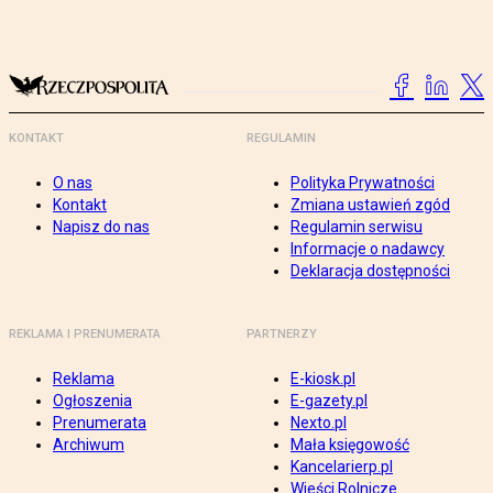
KONTAKT
REGULAMIN
O nas
Polityka Prywatności
Kontakt
Zmiana ustawień zgód
Napisz do nas
Regulamin serwisu
Informacje o nadawcy
Deklaracja dostępności
REKLAMA I PRENUMERATA
PARTNERZY
Reklama
E-kiosk.pl
Ogłoszenia
E-gazety.pl
Prenumerata
Nexto.pl
Archiwum
Mała księgowość
Kancelarierp.pl
Wieści Rolnicze