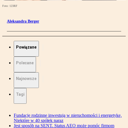
Foto: 123RF
Aleksandra Berger
Powiązane
Polecane
Najnowsze
Tagi
Fundacje rodzinne inwestują w nieruchomości i energetykę.
Niektóre w 40 spółek naraz
Jest sposób na SENT. Status AEO może pomóc firmom