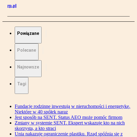
rp.pl
Powiązane
Polecane
Najnowsze
Tagi
Fundacje rodzinne inwestują w nieruchomości i energetykę.
Niektóre w 40 spółek naraz
Jest sposób na SENT. Status AEO może pomóc firmom
Zmiany w systemie SENT. Ekspert wskazuje kto na nich
skorzysta, a kto straci
Unia nakazuje ograniczenie plastiku. Rząd spóźnia się z