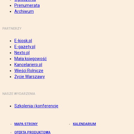
Prenumerata
Archiwum
PARTNERZY
E-kiosk.pl
E-gazety.pl
Nexto.pl
Mała księgowość
Kancelarierp.pl
Wieści Rolnicze
Życie Warszawy
NASZE WYDARZENIA
Szkolenia i konferencje
MAPA STRONY
KALENDARIUM
OFERTA PRODUKTOWA