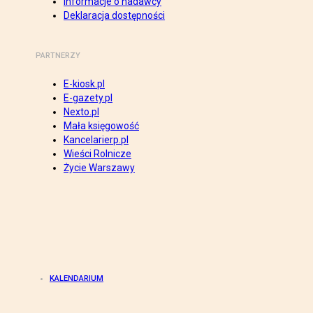
Informacje o nadawcy
Deklaracja dostępności
PARTNERZY
E-kiosk.pl
E-gazety.pl
Nexto.pl
Mała księgowość
Kancelarierp.pl
Wieści Rolnicze
Życie Warszawy
KALENDARIUM