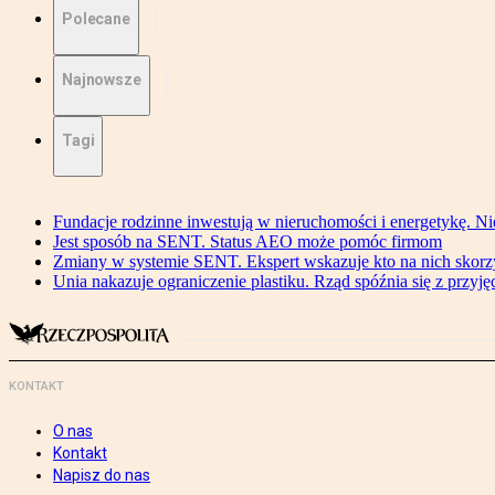
Polecane
Najnowsze
Tagi
Fundacje rodzinne inwestują w nieruchomości i energetykę. Ni
Jest sposób na SENT. Status AEO może pomóc firmom
Zmiany w systemie SENT. Ekspert wskazuje kto na nich skorzys
Unia nakazuje ograniczenie plastiku. Rząd spóźnia się z przyj
KONTAKT
O nas
Kontakt
Napisz do nas