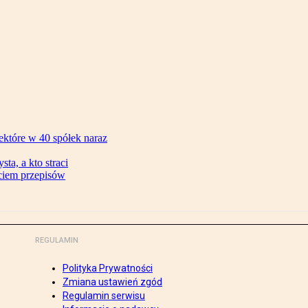
ektóre w 40 spółek naraz
ta, a kto straci
ęciem przepisów
REGULAMIN
Polityka Prywatności
Zmiana ustawień zgód
Regulamin serwisu