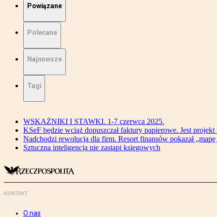
Powiązane
Polecane
Najnowsze
Tagi
WSKAŻNIKI I STAWKI. 1-7 czerwca 2025.
KSeF będzie wciąż dopuszczał faktury papierowe. Jest projekt
Nadchodzi rewolucja dla firm. Resort finansów pokazał „map
Sztuczna inteligencja nie zastąpi księgowych
KONTAKT
O nas