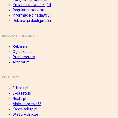
Zmiana ustawień zgód
Regulamin serwisu
Informacje o nadawcy
Deklaracja dostępności
REKLAMA I PRENUMERATA
Reklama
Ogłoszenia
Prenumerata
Archiwum
PARTNERZY
E-kiosk.pl
E-gazety.pl
Nexto.pl
Mała księgowość
Kancelarierp.pl
Wieści Rolnicze