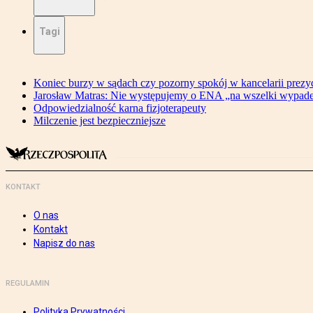
Tagi
Koniec burzy w sądach czy pozorny spokój w kancelarii prezy
Jarosław Matras: Nie występujemy o ENA „na wszelki wypad
Odpowiedzialność karna fizjoterapeuty
Milczenie jest bezpieczniejsze
KONTAKT
O nas
Kontakt
Napisz do nas
REGULAMIN
Polityka Prywatności