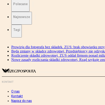
Polecane
Najnowsze
Tagi
Prowizja dla fotografa bez składek. ZUS: brak obowiązku przy
Będą zmiany w składce zdrowotnej. Przedsiębiorcy nie odzyska
Rozliczenie składki zdrowotnej. ZUS oddał firmom ponad mili
Nowe zasady rozliczania składki zdrowotnej. Rząd szykuje zm
KONTAKT
O nas
Kontakt
Napisz do nas