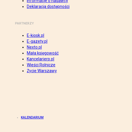
Informacje o nadawcy
Deklaracja dostępności
PARTNERZY
E-kiosk.pl
E-gazety.pl
Nexto.pl
Mała księgowość
Kancelarierp.pl
Wieści Rolnicze
Życie Warszawy
KALENDARIUM