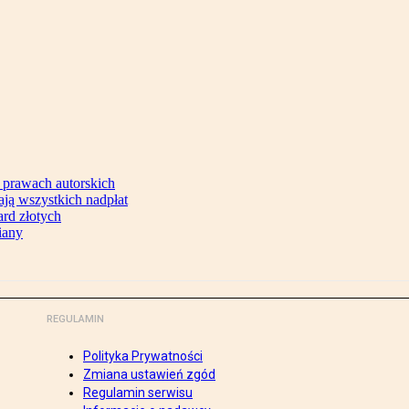
 prawach autorskich
ją wszystkich nadpłat
ard złotych
iany
REGULAMIN
Polityka Prywatności
Zmiana ustawień zgód
Regulamin serwisu