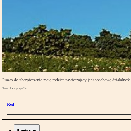
Prawo do ubezpieczenia mają rodzice zawieszający jednoosobową działalność
Foto: Rzeczpospolita
Red
Powiązane