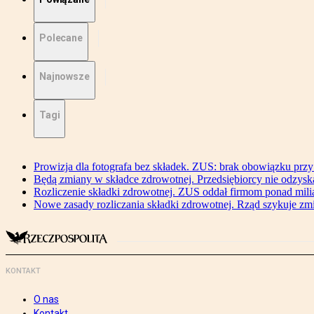
Polecane
Najnowsze
Tagi
Prowizja dla fotografa bez składek. ZUS: brak obowiązku przy
Będą zmiany w składce zdrowotnej. Przedsiębiorcy nie odzyska
Rozliczenie składki zdrowotnej. ZUS oddał firmom ponad mili
Nowe zasady rozliczania składki zdrowotnej. Rząd szykuje zm
KONTAKT
O nas
Kontakt