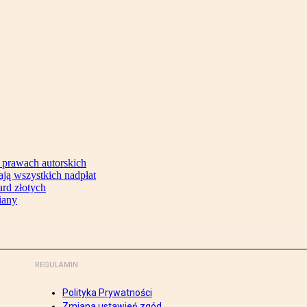
 prawach autorskich
ją wszystkich nadpłat
ard złotych
iany
REGULAMIN
Polityka Prywatności
Zmiana ustawień zgód