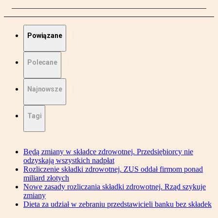
Powiązane
Polecane
Najnowsze
Tagi
Będą zmiany w składce zdrowotnej. Przedsiębiorcy nie
odzyskają wszystkich nadpłat
Rozliczenie składki zdrowotnej. ZUS oddał firmom ponad
miliard złotych
Nowe zasady rozliczania składki zdrowotnej. Rząd szykuje
zmiany
Dieta za udział w zebraniu przedstawicieli banku bez składek