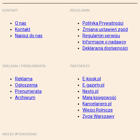
KONTAKT
REGULAMIN
O nas
Polityka Prywatności
Kontakt
Zmiana ustawień zgód
Napisz do nas
Regulamin serwisu
Informacje o nadawcy
Deklaracja dostępności
REKLAMA I PRENUMERATA
PARTNERZY
Reklama
E-kiosk.pl
Ogłoszenia
E-gazety.pl
Prenumerata
Nexto.pl
Archiwum
Mała księgowość
Kancelarierp.pl
Wieści Rolnicze
Życie Warszawy
NASZE WYDARZENIA