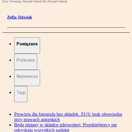
Foto: Fotorzepa, Ryszard Waniek Rys Ryszard Waniek
Zofia Jóźwiak
Powiązane
Polecane
Najnowsze
Tagi
Prowizja dla fotografa bez składek. ZUS: brak obowiązku
przy prawach autorskich
Będą zmiany w składce zdrowotnej. Przedsiębiorcy nie
odzyskają wszystkich nadpłat