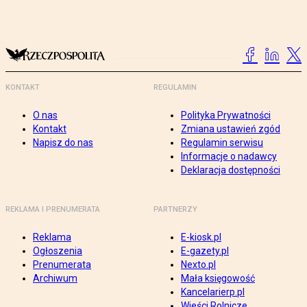
KONTAKT
REGULAMIN
O nas
Polityka Prywatności
Kontakt
Zmiana ustawień zgód
Napisz do nas
Regulamin serwisu
Informacje o nadawcy
Deklaracja dostępności
REKLAMA I PRENUMERATA
PARTNERZY
Reklama
E-kiosk.pl
Ogłoszenia
E-gazety.pl
Prenumerata
Nexto.pl
Archiwum
Mała księgowość
Kancelarierp.pl
Wieści Rolnicze