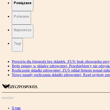
Powiązane
Polecane
Najnowsze
Tagi
Prowizja dla fotografa bez składek. ZUS: brak obowiązku przy
Będą zmiany w składce zdrowotnej. Przedsiębiorcy nie odzyska
Rozliczenie składki zdrowotnej. ZUS oddał firmom ponad mili
Nowe zasady rozliczania składki zdrowotnej. Rząd szykuje zm
KONTAKT
O nas