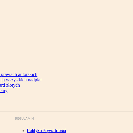
 prawach autorskich
ją wszystkich nadpłat
ard złotych
iany
REGULAMIN
Polityka Prywatności