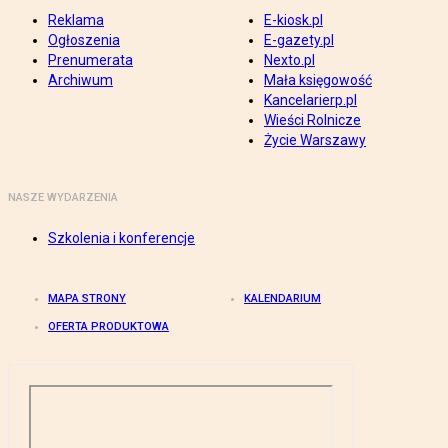
Reklama
E-kiosk.pl
Ogłoszenia
E-gazety.pl
Prenumerata
Nexto.pl
Archiwum
Mała księgowość
Kancelarierp.pl
Wieści Rolnicze
Życie Warszawy
NASZE WYDARZENIA
Szkolenia i konferencje
MAPA STRONY
KALENDARIUM
OFERTA PRODUKTOWA