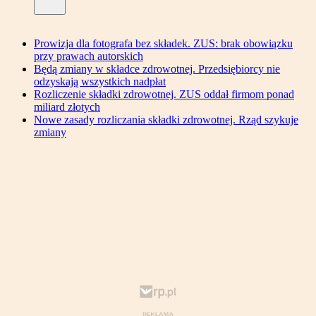
Prowizja dla fotografa bez składek. ZUS: brak obowiązku
przy prawach autorskich
Będą zmiany w składce zdrowotnej. Przedsiębiorcy nie
odzyskają wszystkich nadpłat
Rozliczenie składki zdrowotnej. ZUS oddał firmom ponad
miliard złotych
Nowe zasady rozliczania składki zdrowotnej. Rząd szykuje
zmiany