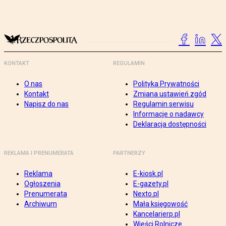
KONTAKT
REGULAMIN
O nas
Polityka Prywatności
Kontakt
Zmiana ustawień zgód
Napisz do nas
Regulamin serwisu
Informacje o nadawcy
Deklaracja dostępności
REKLAMA I PRENUMERATA
PARTNERZY
Reklama
E-kiosk.pl
Ogłoszenia
E-gazety.pl
Prenumerata
Nexto.pl
Archiwum
Mała księgowość
Kancelarierp.pl
Wieści Rolnicze