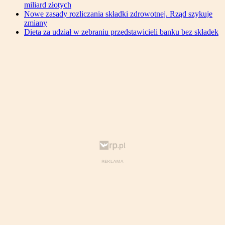
miliard złotych
Nowe zasady rozliczania składki zdrowotnej. Rząd szykuje
zmiany
Dieta za udział w zebraniu przedstawicieli banku bez składek