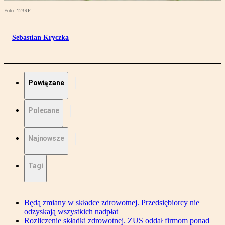
Foto: 123RF
Sebastian Kryczka
Powiązane
Polecane
Najnowsze
Tagi
Będą zmiany w składce zdrowotnej. Przedsiębiorcy nie
odzyskają wszystkich nadpłat
Rozliczenie składki zdrowotnej. ZUS oddał firmom ponad