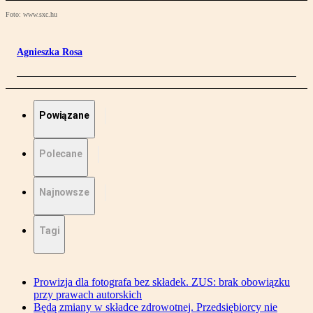
Foto: www.sxc.hu
Agnieszka Rosa
Powiązane
Polecane
Najnowsze
Tagi
Prowizja dla fotografa bez składek. ZUS: brak obowiązku
przy prawach autorskich
Będą zmiany w składce zdrowotnej. Przedsiębiorcy nie