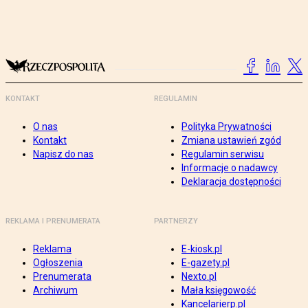
KONTAKT
REGULAMIN
O nas
Polityka Prywatności
Kontakt
Zmiana ustawień zgód
Napisz do nas
Regulamin serwisu
Informacje o nadawcy
Deklaracja dostępności
REKLAMA I PRENUMERATA
PARTNERZY
Reklama
E-kiosk.pl
Ogłoszenia
E-gazety.pl
Prenumerata
Nexto.pl
Archiwum
Mała księgowość
Kancelarierp.pl