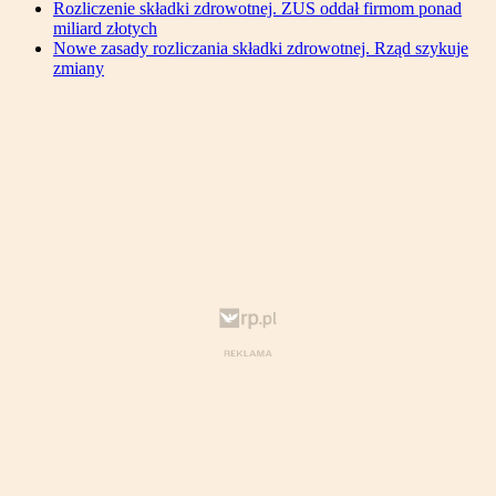
Rozliczenie składki zdrowotnej. ZUS oddał firmom ponad
miliard złotych
Nowe zasady rozliczania składki zdrowotnej. Rząd szykuje
zmiany