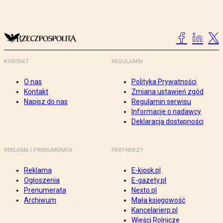
KONTAKT
REGULAMIN
O nas
Polityka Prywatności
Kontakt
Zmiana ustawień zgód
Napisz do nas
Regulamin serwisu
Informacje o nadawcy
Deklaracja dostępności
REKLAMA I PRENUMERATA
PARTNERZY
Reklama
E-kiosk.pl
Ogłoszenia
E-gazety.pl
Prenumerata
Nexto.pl
Archiwum
Mała księgowość
Kancelarierp.pl
Wieści Rolnicze