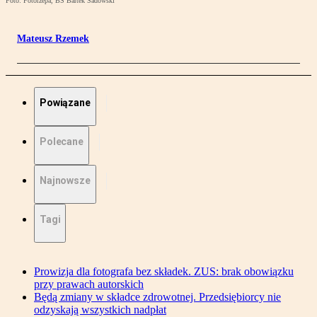
Foto: Fotorzepa, BS Bartek Sadowski
Mateusz Rzemek
Powiązane
Polecane
Najnowsze
Tagi
Prowizja dla fotografa bez składek. ZUS: brak obowiązku
przy prawach autorskich
Będą zmiany w składce zdrowotnej. Przedsiębiorcy nie
odzyskają wszystkich nadpłat